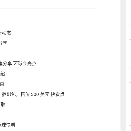
新动态
分享
案分享 环球今亮点
介绍
优惠
 捆绑包，售价 300 美元 快看点
领取
 全球快看