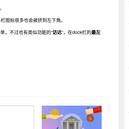
。
务栏图标很多也会被挤到左下角。
菜单，不过也有类似功能的“
访
达
”，在dock栏的
最左