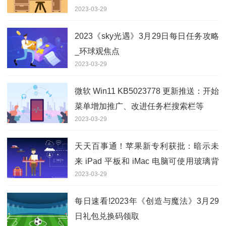
2023-03-29
2023《sky光遇》3月29日每日任务攻略
_环球观焦点
2023-03-29
微软 Win11 KB5023778 更新推送：开始
菜单增加推广、改进任务栏搜索栏等
2023-03-29
天天百事通！苹果新专利获批：暗示未
来 iPad 平板和 iMac 电脑可使用玻璃背
2023-03-29
板
每日速看!2023年《创造与魔法》3月29
日礼包兑换码领取