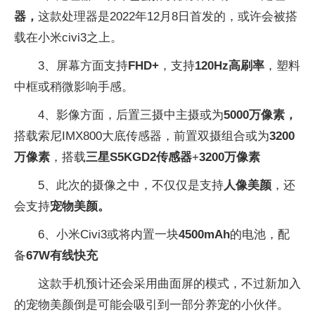
器，
这款处理器是2022年12月8日首发的，或许会被搭
载在小米civi3之上。
3、屏幕方面支持
FHD+
，支持
120Hz高刷率
，塑料
中框或稍微影响手感。
4、影像方面，后置三摄中主摄或为
5000万像素，
搭载索尼IMX800大底传感器，前置双摄组合或为
3200
万像素
，搭载
三
星S
5KGD2传感器
+
3200万像素
5、此次的摄像之中，不仅仅是支持
人像美颜
，还
会支持
宠物美颜。
6、小米Civi3或将内置一块
4500mAh
的电池，配
备
67W有
线快充
这款手机预计还会采用曲面屏的模式，不过新加入
的宠物美颜倒是可能会吸引到一部分养宠的小伙伴。