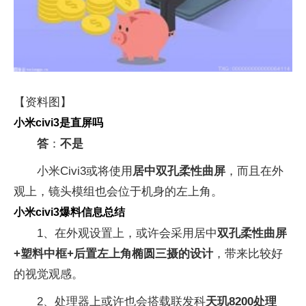
【资料图】
小米civi3是直屏吗
答
：
不是
小米Civi3或将使用
居中双孔柔性曲屏
，而且在外
观上，镜头模组也会位于机身的左上角。
小米civi3爆料信息总结
1、在外观设置上，或许会采用居中
双孔柔性曲屏
+塑料中框+后置左上角椭圆三摄的设计
，带来比较好
的视觉观感。
2、处理器上或许也会搭载联发科
天玑8200处理