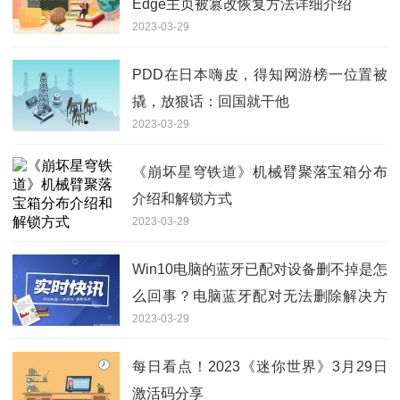
Edge主页被篡改恢复方法详细介绍
2023-03-29
PDD在日本嗨皮，得知网游榜一位置被
撬，放狠话：回国就干他
2023-03-29
《崩坏星穹铁道》机械臂聚落宝箱分布
介绍和解锁方式
2023-03-29
Win10电脑的蓝牙已配对设备删不掉是怎
么回事？电脑蓝牙配对无法删除解决方
2023-03-29
法介绍
每日看点！2023《迷你世界》3月29日
激活码分享