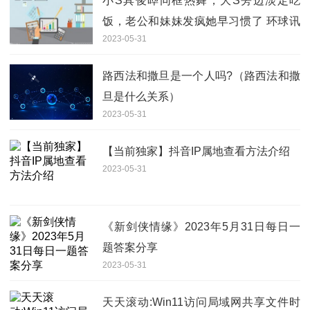
小S具俊晔同框热舞，大S旁边淡定吃
饭，老公和妹妹发疯她早习惯了 环球讯
2023-05-31
息
路西法和撒旦是一个人吗?（路西法和撒
旦是什么关系）
2023-05-31
【当前独家】抖音IP属地查看方法介绍
2023-05-31
《新剑侠情缘》2023年5月31日每日一
题答案分享
2023-05-31
天天滚动:Win11访问局域网共享文件时