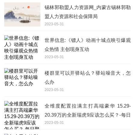
锡林郭勒盟人力资源网_内蒙古锡林郭勒
盟人力资源和社会保障局
2023-05-31
世界信息:《镖人》动画十城点映引爆观
众热情 主创现身互动
2023-05-31
楼群里可以开驿站么？驿站噪音大，怎
么办
2023-05-31
全维度配置拉满主打高端豪华 15.29-
20.39万的全新瑞虎9应该怎么买？-每日
2023-05-31
聚焦