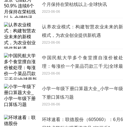
个月保持在荣枯线以上-全球快讯
2023-06-06
认养农业模式：构建智慧农业未来的新
模式，为农业创业提供新机遇
2023-06-06
中国民航大学多个食堂擅自涨价被处
理：每涨价一个菜品罚款三千元|全球最
2023-06-06
新
小学一年级下册口算题大全_小学一年级
下册口算练习题
2023-06-06
环球速看：联德股份（605060）：6月6