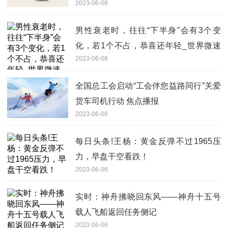
2023-06-06
男性衰老时，往往“下半身”会有3个变
化，若1个不占，恭喜还年轻_世界微速
2023-06-06
讯
全国总工会启动“工会伴您益路同行”关爱
货车司机行动 焦点播报
2023-06-06
每日头条!王杨：黄金反弹不过1965压
力，早盘干空看跌！
2023-06-06
实时：神舟拂晓回东风——神舟十五号
载人飞船返回任务侧记
2023-06-06