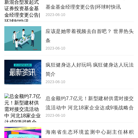
基金基金经理变更公告|环球时快讯
2023-06-10
应该是她带着视频去自首吧？ 世界热头
条
2023-06-10
疯狂健身达人好玩吗 疯狂健身达人玩法
简介
2023-06-10
总金额约7.7亿元！新型建材供需对接交
流活动中 河北18家企业达成9项战略合
2023-06-10
作框架协议
海南省生态环境监测中心副主任林积