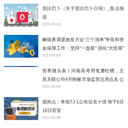
歪比巴卜（关于歪比巴卜介绍）_焦点报
道
2023-06-09
阚保勇调度旅发大会“三个清单”争取和资
金保障工作：坚持“一盘棋” 强化“大统筹”
2023-06-09
打好“整体仗”
世界微头条丨河南高考用笔遭吐槽，文
具关联公司4月刚被市场监管总局点名 公
2023-06-09
司回应
观热点：奇瑞TJ-1公布征名十强 将于6月
16日官宣
2023-06-09