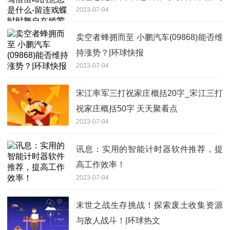
2023-07-04
恰恰啼的意思
卖空者蜂拥而至 小鹏汽车(09868)能否维
持涨势？|环球快报
2023-07-04
宋江率军三打祝家庄概括20字_宋江三打
祝家庄概括50字 天天聚看点
2023-07-04
讯息：实用的智能计时器软件推荐，提
高工作效率！
2023-07-04
末世之战生存挑战！探索废土收集资源
与敌人战斗！|环球热文