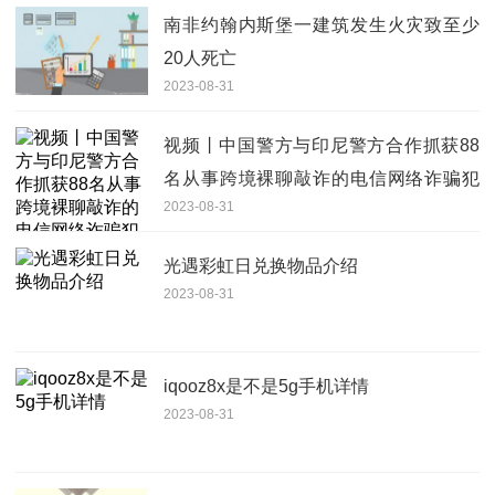
南非约翰内斯堡一建筑发生火灾致至少
20人死亡
2023-08-31
视频丨中国警方与印尼警方合作抓获88
名从事跨境裸聊敲诈的电信网络诈骗犯
2023-08-31
罪嫌疑人
光遇彩虹日兑换物品介绍
2023-08-31
iqooz8x是不是5g手机详情
2023-08-31