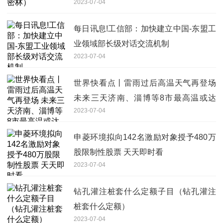
2023-07-04
每日讯息!工信部：加快建立中国-东盟工
业领域部长级对话交流机制
2023-07-04
世界快看点丨雷雨过后高温天气再登场
未来三天济南、淄博等8市最高温或达
2023-07-04
40℃
申菱环境拟向142名激励对象授予480万
股限制性股票 天天即时看
2023-07-04
钻孔灌注桩套什么定额子目（钻孔灌注
桩套什么定额）
2023-07-04