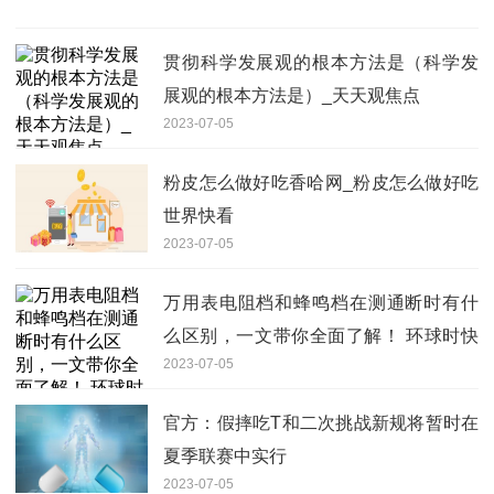
贯彻科学发展观的根本方法是（科学发
展观的根本方法是）_天天观焦点
2023-07-05
粉皮怎么做好吃香哈网_粉皮怎么做好吃
世界快看
2023-07-05
万用表电阻档和蜂鸣档在测通断时有什
么区别，一文带你全面了解！ 环球时快
2023-07-05
讯
官方：假摔吃T和二次挑战新规将暂时在
夏季联赛中实行
2023-07-05